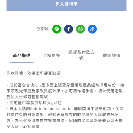
加入購物車
分享到
送貨及付款方
商品描述
了解更多
顧客評價
式
乳狀質地，效果柔和卻富動感
• 成份富含杏桃油 -是市面上販賣身體護理產品經常採用成份，給
予頭髮光澤感及柔軟質感效果，亦可用作護手霜，初次使用造型
髮油人仕都可輕鬆駕馭
• 使用量中等長度珍珠大小3粒
• 日本大熱的hair base make series能瞬間撫平頭髮毛躁，同時
打造持久的日系造型！輕鬆表現獨有的時尚感加入護膚成分配
方，為秀髮及肌膚帶來雙重滋潤，尾隨的淡淡清新優雅香氣更能
令人留下心動感覺