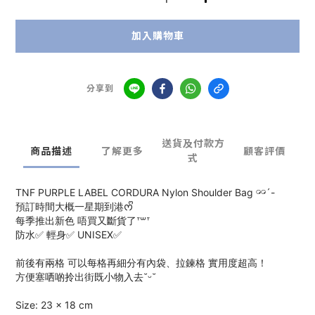
加入購物車
分享到
送貨及付款方
商品描述
了解更多
顧客評價
式
TNF PURPLE LABEL CORDURA Nylon Shoulder Bag 𓏗𓏗´-
預訂時間大概一星期到港ᰔᩚ
每季推出新色 唔買又斷貨了ᐪ꒳ᐪ
防水✅ 輕身✅ UNISEX✅
前後有兩格 可以每格再細分有內袋、拉鍊格 實用度超高！
方便塞哂啲拎出街既小物入去˘ᵕ˘
Size: 23 x 18 cm